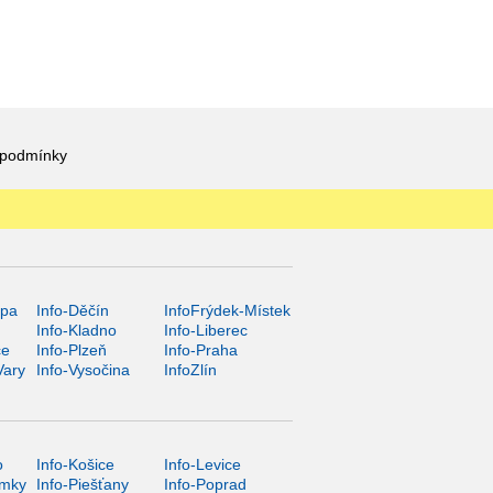
 podmínky
ípa
Info-Děčín
InfoFrýdek-Místek
Info-Kladno
Info-Liberec
ce
Info-Plzeň
Info-Praha
Vary
Info-Vysočina
InfoZlín
o
Info-Košice
Info-Levice
ámky
Info-Piešťany
Info-Poprad