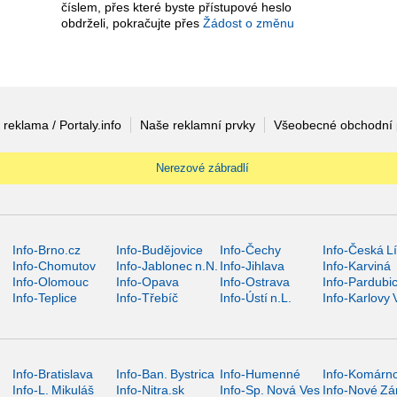
číslem, přes které byste přístupové heslo
obdrželi, pokračujte přes
Žádost o změnu
 reklama / Portaly.info
Naše reklamní prvky
Všeobecné obchodní
Nerezové zábradlí
Info-Brno.cz
Info-Budějovice
Info-Čechy
Info-Česká L
Info-Chomutov
Info-Jablonec n.N.
Info-Jihlava
Info-Karviná
Info-Olomouc
Info-Opava
Info-Ostrava
Info-Pardubi
Info-Teplice
Info-Třebíč
Info-Ústí n.L.
Info-Karlovy 
Info-Bratislava
Info-Ban. Bystrica
Info-Humenné
Info-Komárn
Info-L. Mikuláš
Info-Nitra.sk
Info-Sp. Nová Ves
Info-Nové Z