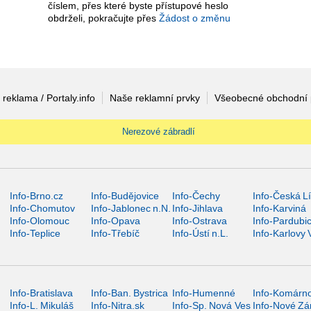
číslem, přes které byste přístupové heslo
obdrželi, pokračujte přes
Žádost o změnu
 reklama / Portaly.info
Naše reklamní prvky
Všeobecné obchodní
Nerezové zábradlí
Info-Brno.cz
Info-Budějovice
Info-Čechy
Info-Česká L
Info-Chomutov
Info-Jablonec n.N.
Info-Jihlava
Info-Karviná
Info-Olomouc
Info-Opava
Info-Ostrava
Info-Pardubi
Info-Teplice
Info-Třebíč
Info-Ústí n.L.
Info-Karlovy 
Info-Bratislava
Info-Ban. Bystrica
Info-Humenné
Info-Komárn
Info-L. Mikuláš
Info-Nitra.sk
Info-Sp. Nová Ves
Info-Nové Z