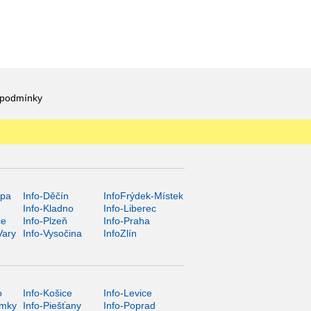
 podmínky
ípa
Info-Děčín
InfoFrýdek-Místek
Info-Kladno
Info-Liberec
ce
Info-Plzeň
Info-Praha
Vary
Info-Vysočina
InfoZlín
o
Info-Košice
Info-Levice
ámky
Info-Piešťany
Info-Poprad