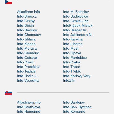
Atlasfirem.info
Info-M. Boleslav
Info-Brno.cz
Info-Budějovice
Info-Čechy
Info-Česká Lípa
Info-Děčín
InfoFrýdek-Místek
Info-Havířov
Info-Hradec Kr.
Info-Chomutov
Info-Jablonec n.N.
Info-Jihlava
Info-Karviná
Info-Kladno
Info-Liberec
Info-Morava
Info-Most
Info-Olomouc
Info-Opava
Info-Ostrava
Info-Pardubice
Info-Plzeň
Info-Praha
Info-Prostějov
Info-Tábor
Info-Teplice
Info-Třebíč
Info-Ústí n.L.
Info-Karlovy Vary
Info-Vysočina
InfoZlín
Atlasfiriem.info
Info-Bardejov
Info-Bratislava
Info-Ban. Bystrica
Info-Humenné
Info-Komárno