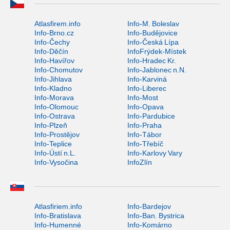
Atlasfirem.info
Info-M. Boleslav
Info-Brno.cz
Info-Budějovice
Info-Čechy
Info-Česká Lípa
Info-Děčín
InfoFrýdek-Místek
Info-Havířov
Info-Hradec Kr.
Info-Chomutov
Info-Jablonec n.N.
Info-Jihlava
Info-Karviná
Info-Kladno
Info-Liberec
Info-Morava
Info-Most
Info-Olomouc
Info-Opava
Info-Ostrava
Info-Pardubice
Info-Plzeň
Info-Praha
Info-Prostějov
Info-Tábor
Info-Teplice
Info-Třebíč
Info-Ústí n.L.
Info-Karlovy Vary
Info-Vysočina
InfoZlín
Atlasfiriem.info
Info-Bardejov
Info-Bratislava
Info-Ban. Bystrica
Info-Humenné
Info-Komárno