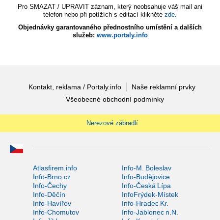
Pro SMAZAT / UPRAVIT záznam, který neobsahuje váš mail ani
telefon nebo při potížích s editací klikněte
zde
.
Objednávky garantovaného přednostního umístění a dalších
služeb:
www.portaly.info
Kontakt, reklama / Portaly.info
Naše reklamní prvky
Všeobecné obchodní podmínky
Nerezové zábradlí
Atlasfirem.info
Info-M. Boleslav
Info-Brno.cz
Info-Budějovice
Info-Čechy
Info-Česká Lípa
Info-Děčín
InfoFrýdek-Místek
Info-Havířov
Info-Hradec Kr.
Info-Chomutov
Info-Jablonec n.N.