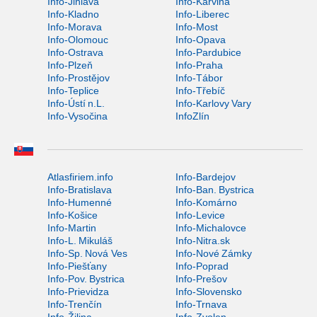
Info-Jihlava
Info-Karviná
Info-Kladno
Info-Liberec
Info-Morava
Info-Most
Info-Olomouc
Info-Opava
Info-Ostrava
Info-Pardubice
Info-Plzeň
Info-Praha
Info-Prostějov
Info-Tábor
Info-Teplice
Info-Třebíč
Info-Ústí n.L.
Info-Karlovy Vary
Info-Vysočina
InfoZlín
Atlasfiriem.info
Info-Bardejov
Info-Bratislava
Info-Ban. Bystrica
Info-Humenné
Info-Komárno
Info-Košice
Info-Levice
Info-Martin
Info-Michalovce
Info-L. Mikuláš
Info-Nitra.sk
Info-Sp. Nová Ves
Info-Nové Zámky
Info-Piešťany
Info-Poprad
Info-Pov. Bystrica
Info-Prešov
Info-Prievidza
Info-Slovensko
Info-Trenčín
Info-Trnava