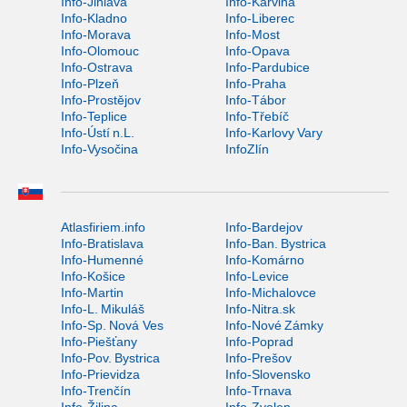
Info-Jihlava
Info-Karviná
Info-Kladno
Info-Liberec
Info-Morava
Info-Most
Info-Olomouc
Info-Opava
Info-Ostrava
Info-Pardubice
Info-Plzeň
Info-Praha
Info-Prostějov
Info-Tábor
Info-Teplice
Info-Třebíč
Info-Ústí n.L.
Info-Karlovy Vary
Info-Vysočina
InfoZlín
Atlasfiriem.info
Info-Bardejov
Info-Bratislava
Info-Ban. Bystrica
Info-Humenné
Info-Komárno
Info-Košice
Info-Levice
Info-Martin
Info-Michalovce
Info-L. Mikuláš
Info-Nitra.sk
Info-Sp. Nová Ves
Info-Nové Zámky
Info-Piešťany
Info-Poprad
Info-Pov. Bystrica
Info-Prešov
Info-Prievidza
Info-Slovensko
Info-Trenčín
Info-Trnava