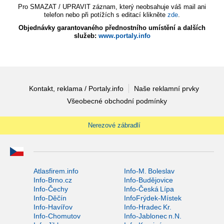
Pro SMAZAT / UPRAVIT záznam, který neobsahuje váš mail ani
telefon nebo při potížích s editací klikněte
zde
.
Objednávky garantovaného přednostního umístění a dalších
služeb:
www.portaly.info
Kontakt, reklama / Portaly.info
Naše reklamní prvky
Všeobecné obchodní podmínky
Nerezové zábradlí
Atlasfirem.info
Info-M. Boleslav
Info-Brno.cz
Info-Budějovice
Info-Čechy
Info-Česká Lípa
Info-Děčín
InfoFrýdek-Místek
Info-Havířov
Info-Hradec Kr.
Info-Chomutov
Info-Jablonec n.N.