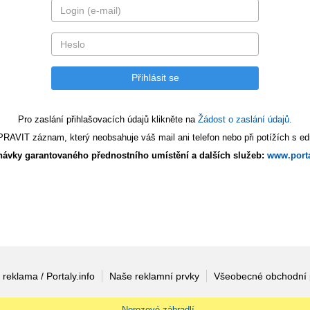
Pro zaslání přihlašovacích údajů klikněte na
Žádost o zaslání údajů.
AVIT záznam, který neobsahuje váš mail ani telefon nebo při potížích s edi
ávky garantovaného přednostního umístění a dalších služeb:
www.porta
 reklama / Portaly.info
Naše reklamní prvky
Všeobecné obchodní
Nerezové zábradlí