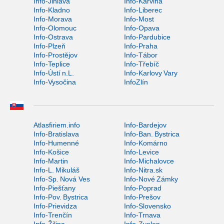
Info-Jihlava
Info-Karviná
Info-Kladno
Info-Liberec
Info-Morava
Info-Most
Info-Olomouc
Info-Opava
Info-Ostrava
Info-Pardubice
Info-Plzeň
Info-Praha
Info-Prostějov
Info-Tábor
Info-Teplice
Info-Třebíč
Info-Ústí n.L.
Info-Karlovy Vary
Info-Vysočina
InfoZlín
Atlasfiriem.info
Info-Bardejov
Info-Bratislava
Info-Ban. Bystrica
Info-Humenné
Info-Komárno
Info-Košice
Info-Levice
Info-Martin
Info-Michalovce
Info-L. Mikuláš
Info-Nitra.sk
Info-Sp. Nová Ves
Info-Nové Zámky
Info-Piešťany
Info-Poprad
Info-Pov. Bystrica
Info-Prešov
Info-Prievidza
Info-Slovensko
Info-Trenčín
Info-Trnava