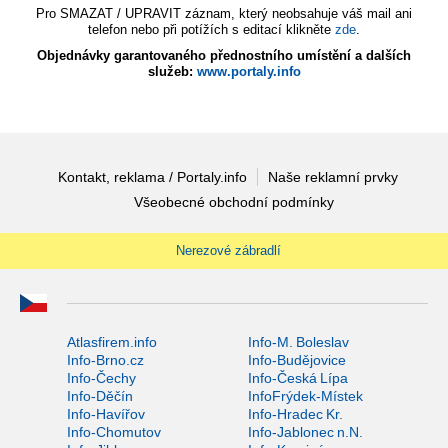
Pro SMAZAT / UPRAVIT záznam, který neobsahuje váš mail ani
telefon nebo při potížích s editací klikněte
zde
.
Objednávky garantovaného přednostního umístění a dalších
služeb:
www.portaly.info
Kontakt, reklama / Portaly.info
Naše reklamní prvky
Všeobecné obchodní podmínky
Nerezové zábradlí
Atlasfirem.info
Info-M. Boleslav
Info-Brno.cz
Info-Budějovice
Info-Čechy
Info-Česká Lípa
Info-Děčín
InfoFrýdek-Místek
Info-Havířov
Info-Hradec Kr.
Info-Chomutov
Info-Jablonec n.N.