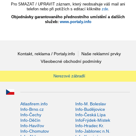
Pro SMAZAT / UPRAVIT záznam, který neobsahuje váš mail ani
telefon nebo při potížích s editací klikněte
zde
.
Objednávky garantovaného přednostního umístění a dalších
služeb:
www.portaly.info
Kontakt, reklama / Portaly.info
Naše reklamní prvky
Všeobecné obchodní podmínky
Nerezové zábradlí
Atlasfirem.info
Info-M. Boleslav
Info-Brno.cz
Info-Budějovice
Info-Čechy
Info-Česká Lípa
Info-Děčín
InfoFrýdek-Místek
Info-Havířov
Info-Hradec Kr.
Info-Chomutov
Info-Jablonec n.N.