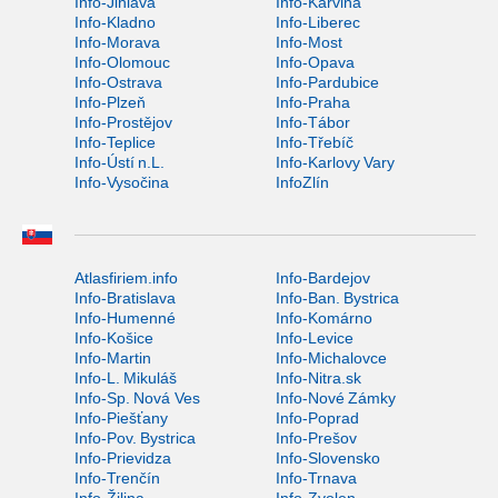
Info-Jihlava
Info-Karviná
Info-Kladno
Info-Liberec
Info-Morava
Info-Most
Info-Olomouc
Info-Opava
Info-Ostrava
Info-Pardubice
Info-Plzeň
Info-Praha
Info-Prostějov
Info-Tábor
Info-Teplice
Info-Třebíč
Info-Ústí n.L.
Info-Karlovy Vary
Info-Vysočina
InfoZlín
Atlasfiriem.info
Info-Bardejov
Info-Bratislava
Info-Ban. Bystrica
Info-Humenné
Info-Komárno
Info-Košice
Info-Levice
Info-Martin
Info-Michalovce
Info-L. Mikuláš
Info-Nitra.sk
Info-Sp. Nová Ves
Info-Nové Zámky
Info-Piešťany
Info-Poprad
Info-Pov. Bystrica
Info-Prešov
Info-Prievidza
Info-Slovensko
Info-Trenčín
Info-Trnava