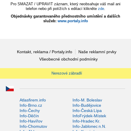
Pro SMAZAT / UPRAVIT záznam, který neobsahuje váš mail ani
telefon nebo při potížích s editací klikněte
zde
.
Objednávky garantovaného přednostního umístění a dalších
služeb:
www.portaly.info
Kontakt, reklama / Portaly.info
Naše reklamní prvky
Všeobecné obchodní podmínky
Nerezové zábradlí
Atlasfirem.info
Info-M. Boleslav
Info-Brno.cz
Info-Budějovice
Info-Čechy
Info-Česká Lípa
Info-Děčín
InfoFrýdek-Místek
Info-Havířov
Info-Hradec Kr.
Info-Chomutov
Info-Jablonec n.N.