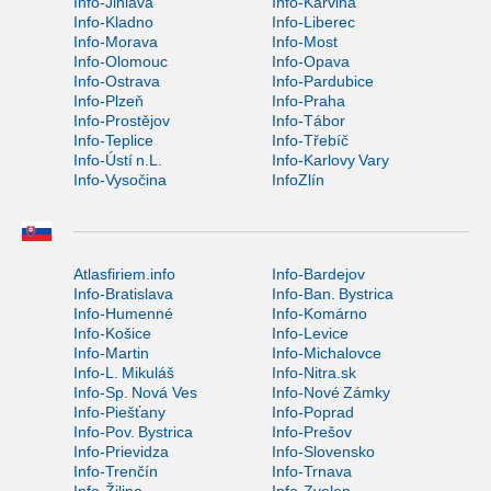
Info-Jihlava
Info-Karviná
Info-Kladno
Info-Liberec
Info-Morava
Info-Most
Info-Olomouc
Info-Opava
Info-Ostrava
Info-Pardubice
Info-Plzeň
Info-Praha
Info-Prostějov
Info-Tábor
Info-Teplice
Info-Třebíč
Info-Ústí n.L.
Info-Karlovy Vary
Info-Vysočina
InfoZlín
Atlasfiriem.info
Info-Bardejov
Info-Bratislava
Info-Ban. Bystrica
Info-Humenné
Info-Komárno
Info-Košice
Info-Levice
Info-Martin
Info-Michalovce
Info-L. Mikuláš
Info-Nitra.sk
Info-Sp. Nová Ves
Info-Nové Zámky
Info-Piešťany
Info-Poprad
Info-Pov. Bystrica
Info-Prešov
Info-Prievidza
Info-Slovensko
Info-Trenčín
Info-Trnava