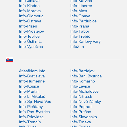
Info-Jihlava
Info-Karviná
Info-Kladno
Info-Liberec
Info-Morava
Info-Most
Info-Olomouc
Info-Opava
Info-Ostrava
Info-Pardubice
Info-Plzeň
Info-Praha
Info-Prostějov
Info-Tábor
Info-Teplice
Info-Třebíč
Info-Ústí n.L.
Info-Karlovy Vary
Info-Vysočina
InfoZlín
Atlasfiriem.info
Info-Bardejov
Info-Bratislava
Info-Ban. Bystrica
Info-Humenné
Info-Komárno
Info-Košice
Info-Levice
Info-Martin
Info-Michalovce
Info-L. Mikuláš
Info-Nitra.sk
Info-Sp. Nová Ves
Info-Nové Zámky
Info-Piešťany
Info-Poprad
Info-Pov. Bystrica
Info-Prešov
Info-Prievidza
Info-Slovensko
Info-Trenčín
Info-Trnava