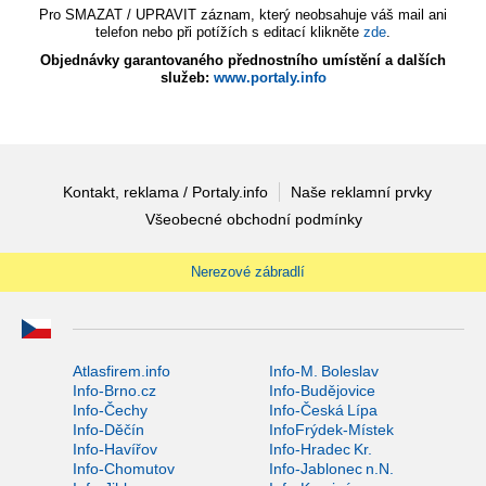
Pro SMAZAT / UPRAVIT záznam, který neobsahuje váš mail ani
telefon nebo při potížích s editací klikněte
zde
.
Objednávky garantovaného přednostního umístění a dalších
služeb:
www.portaly.info
Kontakt, reklama / Portaly.info
Naše reklamní prvky
Všeobecné obchodní podmínky
Nerezové zábradlí
Atlasfirem.info
Info-M. Boleslav
Info-Brno.cz
Info-Budějovice
Info-Čechy
Info-Česká Lípa
Info-Děčín
InfoFrýdek-Místek
Info-Havířov
Info-Hradec Kr.
Info-Chomutov
Info-Jablonec n.N.