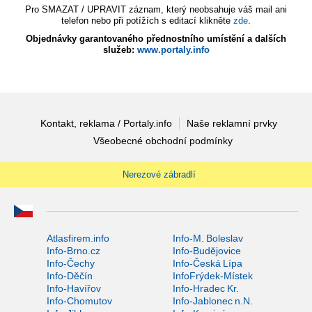
Pro SMAZAT / UPRAVIT záznam, který neobsahuje váš mail ani
telefon nebo při potížích s editací klikněte
zde
.
Objednávky garantovaného přednostního umístění a dalších
služeb:
www.portaly.info
Kontakt, reklama / Portaly.info
Naše reklamní prvky
Všeobecné obchodní podmínky
Nerezové zábradlí
Atlasfirem.info
Info-M. Boleslav
Info-Brno.cz
Info-Budějovice
Info-Čechy
Info-Česká Lípa
Info-Děčín
InfoFrýdek-Místek
Info-Havířov
Info-Hradec Kr.
Info-Chomutov
Info-Jablonec n.N.