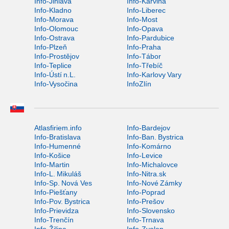
Info-Jihlava
Info-Karviná
Info-Kladno
Info-Liberec
Info-Morava
Info-Most
Info-Olomouc
Info-Opava
Info-Ostrava
Info-Pardubice
Info-Plzeň
Info-Praha
Info-Prostějov
Info-Tábor
Info-Teplice
Info-Třebíč
Info-Ústí n.L.
Info-Karlovy Vary
Info-Vysočina
InfoZlín
Atlasfiriem.info
Info-Bardejov
Info-Bratislava
Info-Ban. Bystrica
Info-Humenné
Info-Komárno
Info-Košice
Info-Levice
Info-Martin
Info-Michalovce
Info-L. Mikuláš
Info-Nitra.sk
Info-Sp. Nová Ves
Info-Nové Zámky
Info-Piešťany
Info-Poprad
Info-Pov. Bystrica
Info-Prešov
Info-Prievidza
Info-Slovensko
Info-Trenčín
Info-Trnava