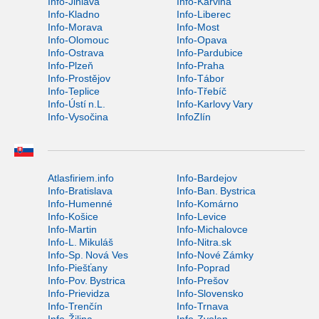
Info-Jihlava
Info-Karviná
Info-Kladno
Info-Liberec
Info-Morava
Info-Most
Info-Olomouc
Info-Opava
Info-Ostrava
Info-Pardubice
Info-Plzeň
Info-Praha
Info-Prostějov
Info-Tábor
Info-Teplice
Info-Třebíč
Info-Ústí n.L.
Info-Karlovy Vary
Info-Vysočina
InfoZlín
Atlasfiriem.info
Info-Bardejov
Info-Bratislava
Info-Ban. Bystrica
Info-Humenné
Info-Komárno
Info-Košice
Info-Levice
Info-Martin
Info-Michalovce
Info-L. Mikuláš
Info-Nitra.sk
Info-Sp. Nová Ves
Info-Nové Zámky
Info-Piešťany
Info-Poprad
Info-Pov. Bystrica
Info-Prešov
Info-Prievidza
Info-Slovensko
Info-Trenčín
Info-Trnava