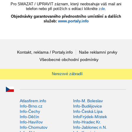
Pro SMAZAT / UPRAVIT záznam, který neobsahuje váš mail ani
telefon nebo při potížích s editací klikněte
zde
.
Objednávky garantovaného přednostního umístění a dalších
služeb:
www.portaly.info
Kontakt, reklama / Portaly.info
Naše reklamní prvky
Všeobecné obchodní podmínky
Nerezové zábradlí
Atlasfirem.info
Info-M. Boleslav
Info-Brno.cz
Info-Budějovice
Info-Čechy
Info-Česká Lípa
Info-Děčín
InfoFrýdek-Místek
Info-Havířov
Info-Hradec Kr.
Info-Chomutov
Info-Jablonec n.N.