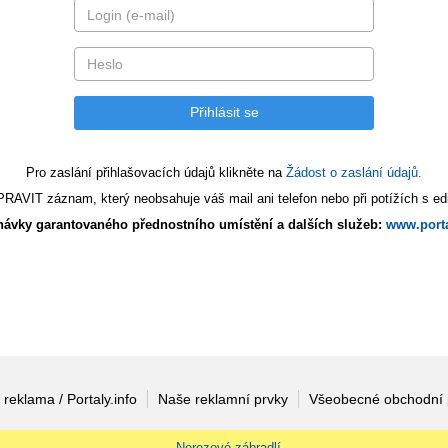
Pro zaslání přihlašovacích údajů klikněte na
Žádost o zaslání údajů.
AVIT záznam, který neobsahuje váš mail ani telefon nebo při potížích s edi
ávky garantovaného přednostního umístění a dalších služeb:
www.porta
 reklama / Portaly.info
Naše reklamní prvky
Všeobecné obchodní
Nerezové zábradlí