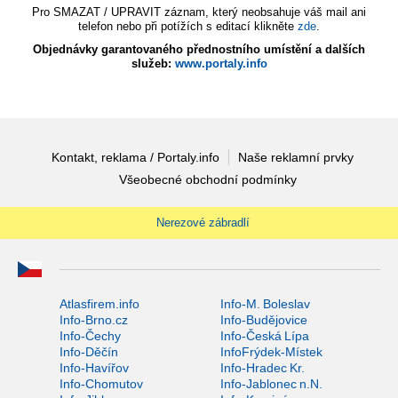
Pro SMAZAT / UPRAVIT záznam, který neobsahuje váš mail ani
telefon nebo při potížích s editací klikněte
zde
.
Objednávky garantovaného přednostního umístění a dalších
služeb:
www.portaly.info
Kontakt, reklama / Portaly.info
Naše reklamní prvky
Všeobecné obchodní podmínky
Nerezové zábradlí
Atlasfirem.info
Info-M. Boleslav
Info-Brno.cz
Info-Budějovice
Info-Čechy
Info-Česká Lípa
Info-Děčín
InfoFrýdek-Místek
Info-Havířov
Info-Hradec Kr.
Info-Chomutov
Info-Jablonec n.N.