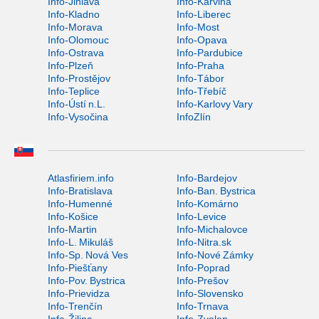
Info-Jihlava
Info-Karviná
Info-Kladno
Info-Liberec
Info-Morava
Info-Most
Info-Olomouc
Info-Opava
Info-Ostrava
Info-Pardubice
Info-Plzeň
Info-Praha
Info-Prostějov
Info-Tábor
Info-Teplice
Info-Třebíč
Info-Ústí n.L.
Info-Karlovy Vary
Info-Vysočina
InfoZlín
Atlasfiriem.info
Info-Bardejov
Info-Bratislava
Info-Ban. Bystrica
Info-Humenné
Info-Komárno
Info-Košice
Info-Levice
Info-Martin
Info-Michalovce
Info-L. Mikuláš
Info-Nitra.sk
Info-Sp. Nová Ves
Info-Nové Zámky
Info-Piešťany
Info-Poprad
Info-Pov. Bystrica
Info-Prešov
Info-Prievidza
Info-Slovensko
Info-Trenčín
Info-Trnava