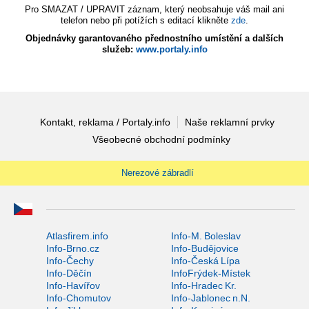
Pro SMAZAT / UPRAVIT záznam, který neobsahuje váš mail ani
telefon nebo při potížích s editací klikněte
zde
.
Objednávky garantovaného přednostního umístění a dalších
služeb:
www.portaly.info
Kontakt, reklama / Portaly.info
Naše reklamní prvky
Všeobecné obchodní podmínky
Nerezové zábradlí
Atlasfirem.info
Info-M. Boleslav
Info-Brno.cz
Info-Budějovice
Info-Čechy
Info-Česká Lípa
Info-Děčín
InfoFrýdek-Místek
Info-Havířov
Info-Hradec Kr.
Info-Chomutov
Info-Jablonec n.N.