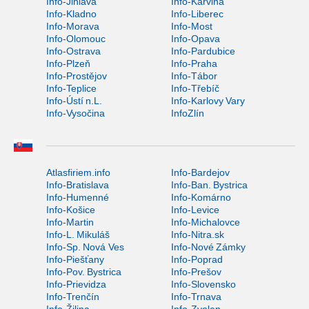
Info-Jihlava
Info-Karviná
Info-Kladno
Info-Liberec
Info-Morava
Info-Most
Info-Olomouc
Info-Opava
Info-Ostrava
Info-Pardubice
Info-Plzeň
Info-Praha
Info-Prostějov
Info-Tábor
Info-Teplice
Info-Třebíč
Info-Ústí n.L.
Info-Karlovy Vary
Info-Vysočina
InfoZlín
Atlasfiriem.info
Info-Bardejov
Info-Bratislava
Info-Ban. Bystrica
Info-Humenné
Info-Komárno
Info-Košice
Info-Levice
Info-Martin
Info-Michalovce
Info-L. Mikuláš
Info-Nitra.sk
Info-Sp. Nová Ves
Info-Nové Zámky
Info-Piešťany
Info-Poprad
Info-Pov. Bystrica
Info-Prešov
Info-Prievidza
Info-Slovensko
Info-Trenčín
Info-Trnava